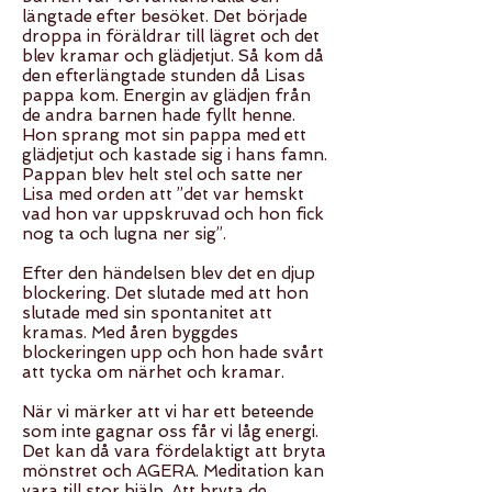
längtade efter besöket. Det började
droppa in föräldrar till lägret och det
blev kramar och glädjetjut. Så kom då
den efterlängtade stunden då Lisas
pappa kom. Energin av glädjen från
de andra barnen hade fyllt henne.
Hon sprang mot sin pappa med ett
glädjetjut och kastade sig i hans famn.
Pappan blev helt stel och satte ner
Lisa med orden att ’’det var hemskt
vad hon var uppskruvad och hon fick
nog ta och lugna ner sig’’.
Efter den händelsen blev det en djup
blockering. Det slutade med att hon
slutade med sin spontanitet att
kramas. Med åren byggdes
blockeringen upp och hon hade svårt
att tycka om närhet och kramar.
När vi märker att vi har ett beteende
som inte gagnar oss får vi låg energi.
Det kan då vara fördelaktigt att bryta
mönstret och AGERA. Meditation kan
vara till stor hjälp. Att bryta de