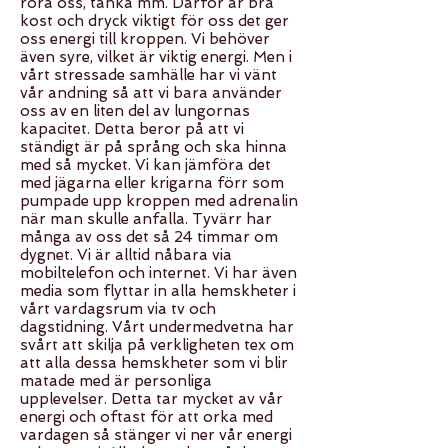
röra oss, tänka mm. Därför är bra
kost och dryck viktigt för oss det ger
oss energi till kroppen. Vi behöver
även syre, vilket är viktig energi. Men i
vårt stressade samhälle har vi vänt
vår andning så att vi bara använder
oss av en liten del av lungornas
kapacitet. Detta beror på att vi
ständigt är på språng och ska hinna
med så mycket. Vi kan jämföra det
med jägarna eller krigarna förr som
pumpade upp kroppen med adrenalin
när man skulle anfalla. Tyvärr har
många av oss det så 24 timmar om
dygnet. Vi är alltid nåbara via
mobiltelefon och internet. Vi har även
media som flyttar in alla hemskheter i
vårt vardagsrum via tv och
dagstidning. Vårt undermedvetna har
svårt att skilja på verkligheten tex om
att alla dessa hemskheter som vi blir
matade med är personliga
upplevelser. Detta tar mycket av vår
energi och oftast för att orka med
vardagen så stänger vi ner vår energi