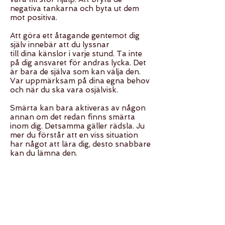
negativa tankarna och byta ut dem
mot positiva.
Att göra ett åtagande gentemot dig
själv innebär att du lyssnar
till dina känslor i varje stund. Ta inte
på dig ansvaret för andras lycka. Det
är bara de själva som kan välja den.
Var uppmärksam på dina egna behov
och när du ska vara osjälvisk.
Smärta kan bara aktiveras av någon
annan om det redan finns smärta
inom dig. Detsamma gäller rädsla. Ju
mer du förstår att en viss situation
har något att lära dig, desto snabbare
kan du lämna den.
Att känna kärlek istället för att döma,
förändrar negativ energi och
oskadliggör den.
Det är viktigt att känna medkänsla
istället för att tycka synd om andra.