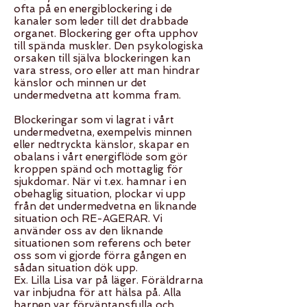
ofta på en energiblockering i de
kanaler som leder till det drabbade
organet. Blockering ger ofta upphov
till spända muskler. Den psykologiska
orsaken till själva blockeringen kan
vara stress, oro eller att man hindrar
känslor och minnen ur det
undermedvetna att komma fram.
Blockeringar som vi lagrat i vårt
undermedvetna, exempelvis minnen
eller nedtryckta känslor, skapar en
obalans i vårt energiflöde som gör
kroppen spänd och mottaglig för
sjukdomar. När vi t.ex. hamnar i en
obehaglig situation, plockar vi upp
från det undermedvetna en liknande
situation och RE-AGERAR. Vi
använder oss av den liknande
situationen som referens och beter
oss som vi gjorde förra gången en
sådan situation dök upp.
Ex. Lilla Lisa var på läger. Föräldrarna
var inbjudna för att hälsa på. Alla
barnen var förväntansfulla och