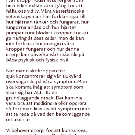
I vår kropp flödar livsenergier som
hela tiden måste vara igång för att
hålla oss vid liv. Våra västerländska
vetenskapsmän har förklaringar till
hur hjärnan tänker och fungerar, hur
lungorna andas och hur hjärtat
pumpar runt blodet i kroppen för att
ge näring åt dess celler, men de kan
inte förklara hur energin i våra
kroppar fungerar och hur denna
energi kan påverka vårt mående på
både psykisk och fysisk nivå.
När människokroppen blir
sjuk koncentrerar sig vår sjukvård
övervägande på våra symptom. Man
ska komma ihåg att symptom som
visar sig har ALLTID en
grundläggande orsak. Det kan inte
vara bra att medicinera eller operera
så fort man lider av ett symptom utan
att ta reda på vad den bakomliggande
orsaken är.
Vi behöver energi för att kunna leva,