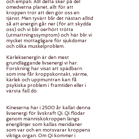
och empati. Allt detta sker på det
omedvetna planet, allt för att
kroppen tror att den gör oss en
tjänst. Men tyvärr blir det nästan alltid
så att energin går ner (för att skydda
oss) och vi blir oerhört trötta
(utmattningssymptom) och här blir vi
mycket mottagligare för sjukdomar
och olika muskelproblem.
Kärleksenergin är den mest
grundläggande livsenergi vi har.
Forskning har visat att spädbarn
som inte får kroppskontakt, värme,
kärlek och uppmuntran kan få
psykiska problem i framtiden eller i
värsta fall dö.
Kineserna har i 2500 år kallat denna
livsenergi för livskraft Qi. Qi flödar
genom människokroppen längs
energilinjer som kallas meridianer
som var och en motsvarar kroppens
viktiga organ. Om Qi kommer i