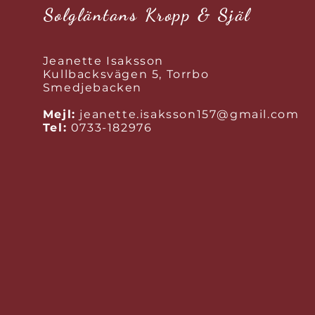
Solgläntans Kropp & Själ
Jeanette Isaksson
Kullbacksvägen 5, Torrbo
Smedjebacken
Mejl:
jeanette.isaksson157@gmail.com
Tel:
0733-182976