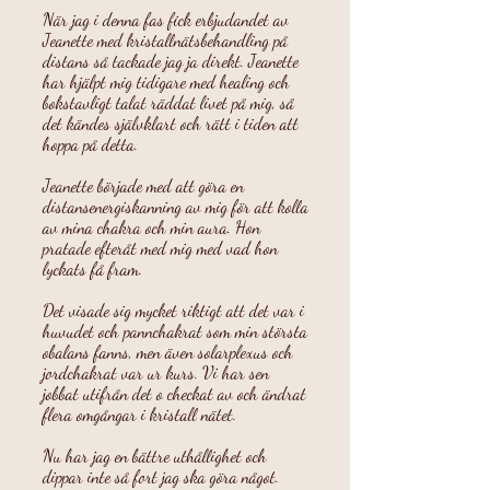
När jag i denna fas fick erbjudandet av
Jeanette med kristallnätsbehandling på
distans så tackade jag ja direkt. Jeanette
har hjälpt mig tidigare med healing och
bokstavligt talat räddat livet på mig, så
det kändes självklart och rätt i tiden att
hoppa på detta.
Jeanette började med att göra en
distansenergiskanning av mig för att kolla
av mina chakra och min aura. Hon
pratade efteråt med mig med vad hon
lyckats få fram.
Det visade sig mycket riktigt att det var i
huvudet och pannchakrat som min största
obalans fanns, men även solarplexus och
jordchakrat var ur kurs. Vi har sen
jobbat utifrån det o checkat av och ändrat
flera omgångar i kristall nätet.
Nu har jag en bättre uthållighet och
dippar inte så fort jag ska göra något.