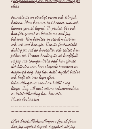
Energiavläsning och kristallbehandling på
plats
Jeanette är en otroligt varm och ödmjuk
kvinna. Man kommer in i hennes rum och
känner genast lugnet. Vi pratar lite och
hon får genast en känsla av vad jag
behöver. Hon besitter en stark intuition
och vet vad hon gör. Hon är fantastiskt
duktig på val av kristaller och sättet hon
jobbar på. Hennes healing är så kraftfull
så jag var tvungen titta vad hon gjorde,
det kändes som hon skopade trauman ur
magen på mig. Jag har mått mycket bättre
och haft ett inre lugn efter
behandlingarna som har hållit i sig
länge. Jag vill med värme rekommendera
en kristallhealing hos Jeanette.
Marie Andersson
_________________
_________________
Efter kristallbehandlingen i fysisk form
har jag upplevt lugnet, trygghet, att jag