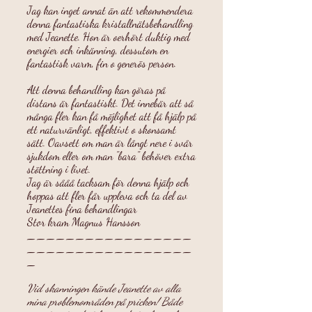
Jag kan inget annat än att rekommendera
denna fantastiska kristallnätsbehandling
med Jeanette. Hon är oerhört duktig med
energier och inkänning, dessutom en
fantastisk varm, fin o generös person.
Att denna behandling kan göras på
distans är fantastiskt. Det innebär att så
många fler kan få möjlighet att få hjälp på
ett naturvänligt, effektivt o skonsamt
sätt. Oavsett om man är långt nere i svår
sjukdom eller om man "bara" behöver extra
stöttning i livet.
Jag är sååå tacksam för denna hjälp och
hoppas att fler får uppleva och ta del av
Jeanettes fina behandlingar
Stor kram Magnus Hansson
_________________
_________________
_
Vid skanningen kände Jeanette av alla
mina problemområden på pricken! Både