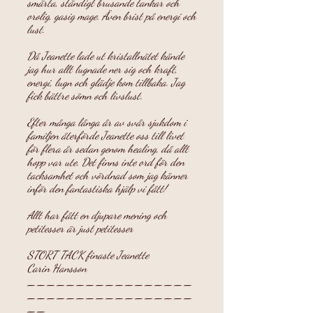
smärta, ständigt brusande tankar och
orolig, gasig mage. Även brist på energi och
lust.
Då Jeanette lade ut kristallnätet kände
jag hur allt lugnade ner sig och kraft,
energi, lugn och glädje kom tillbaka. Jag
fick bättre sömn och livslust.
Efter många långa år av svår sjukdom i
familjen återförde Jeanette oss till livet
för flera år sedan genom healing, då allt
hopp var ute. Det finns inte ord för den
tacksamhet och vördnad som jag känner
inför den fantastiska hjälp vi fått!
Allt har fått en djupare mening och
petitesser är just petitesser
STORT TACK finaste Jeanette
Carin Hansson
_________________
_________________
__