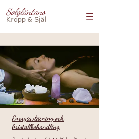
Solgläntans
Kropp & Själ
Energiavläsning och
kristallbehandling