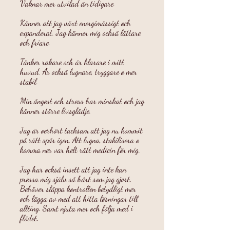
Vaknar mer utvilad än tidigare.
Känner att jag växt energimässigt och
expanderat. Jag känner mig också lättare
och friare.
Tänker rakare och är klarare i mitt
huvud. Är också lugnare, tryggare o mer
stabil.
Min ångest och stress har minskat och jag
känner större livsglädje.
Jag är oerhört tacksam att jag nu kommit
på rätt spår igen. Att lugna, stabilisera o
komma ner var helt rätt medicin för mig.
Jag har också insett att jag inte kan
pressa mig själv så hårt som jag gjort.
Behöver släppa kontrollen betydligt mer
och lägga av med att hitta lösningar till
allting. Samt njuta mer och följa med i
flödet.