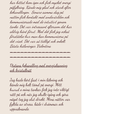
har hittat hem igen och fick mycket energi
påfyllning. Kände mig glad och stark efter
behandlingen. Senare samma dag på
natten fick kontakt med andevärlden och
kommunicerade med de intuitivt genom
tanke. Det var intressant eftersom det har
aldrig hänt förut. Med det fick jag också
förståelse hur man kan kommunicera på
det viset. Det var så tidligt och enkelt.
Bästa hälsningar Valentina
_________________
_________________
Distans behandling med energiskanning
och kristallnät
Jag hade kört fast i min läkning och
kände mig helt tömd på energi. Mitt
huvud o mina tankar fick jag inte riktigt
rätt på och när jag skulle igång och göra
något tog jag slut direkt. Mina nätter var
fyllda av stress, både i drömmar och
uppvaknande.