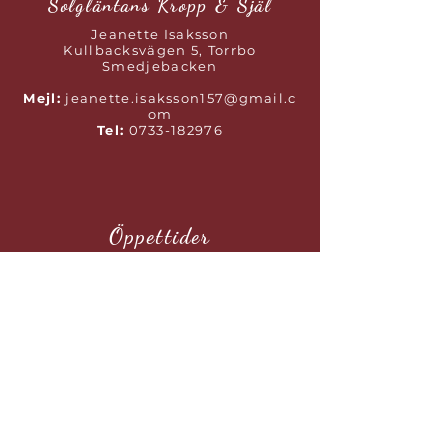
Solgläntans Kropp & Själ
Jeanette Isaksson
Kullbacksvägen 5, Torrbo
Smedjebacken
Mejl:
jeanette.isaksson157@gmail.c
om
Tel:
0733-182976
Öppettider
Måndag:
08-18
Tisdag:
08-18
Onsdag:
Stängt
Torsdag:
10-18
Fredag:
08-17
Lördag:
Stängt
Söndag:
Stängt